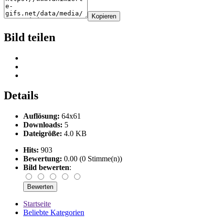
Kopieren
Bild teilen
Details
Auflösung:
64x61
Downloads:
5
Dateigröße:
4.0 KB
Hits:
903
Bewertung:
0.00 (0 Stimme(n))
Bild bewerten
:
Startseite
Beliebte Kategorien