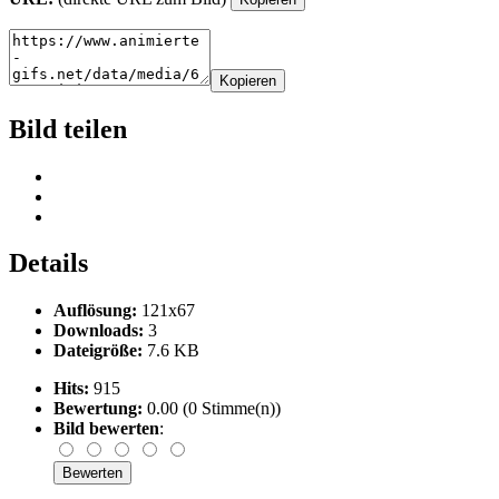
Kopieren
Bild teilen
Details
Auflösung:
121x67
Downloads:
3
Dateigröße:
7.6 KB
Hits:
915
Bewertung:
0.00 (0 Stimme(n))
Bild bewerten
: