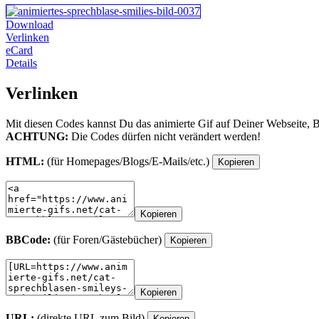
Download
Verlinken
eCard
Details
Verlinken
Mit diesen Codes kannst Du das animierte Gif auf Deiner Webseite, 
ACHTUNG:
Die Codes dürfen nicht verändert werden!
HTML:
(für Homepages/Blogs/E-Mails/etc.)
Kopieren
Kopieren
BBCode:
(für Foren/Gästebücher)
Kopieren
Kopieren
URL:
(direkte URL zum Bild)
Kopieren