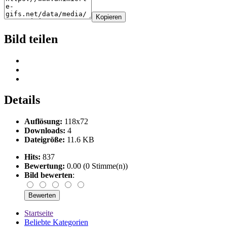
Kopieren
Bild teilen
Details
Auflösung:
118x72
Downloads:
4
Dateigröße:
11.6 KB
Hits:
837
Bewertung:
0.00 (0 Stimme(n))
Bild bewerten
:
Startseite
Beliebte Kategorien