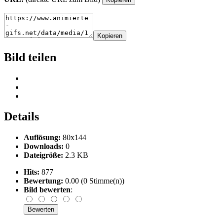
Kopieren
Bild teilen
Details
Auflösung:
80x144
Downloads:
0
Dateigröße:
2.3 KB
Hits:
877
Bewertung:
0.00 (0 Stimme(n))
Bild bewerten
: