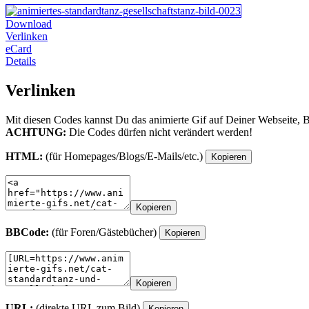
Download
Verlinken
eCard
Details
Verlinken
Mit diesen Codes kannst Du das animierte Gif auf Deiner Webseite, 
ACHTUNG:
Die Codes dürfen nicht verändert werden!
HTML:
(für Homepages/Blogs/E-Mails/etc.)
Kopieren
Kopieren
BBCode:
(für Foren/Gästebücher)
Kopieren
Kopieren
URL:
(direkte URL zum Bild)
Kopieren