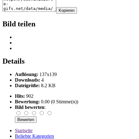
Kopieren
Bild teilen
Details
Auflösung:
137x139
Downloads:
4
Dateigröße:
8.2 KB
Hits:
902
Bewertung:
0.00 (0 Stimme(n))
Bild bewerten
:
Startseite
Beliebte Kategorien