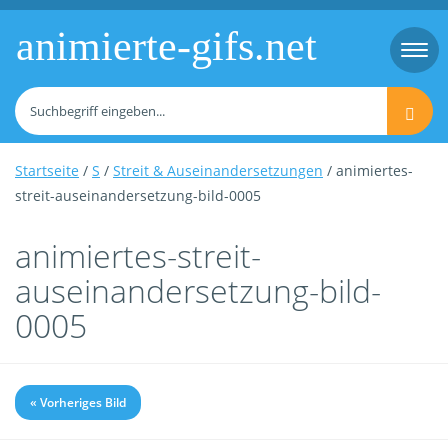
animierte-gifs.net
Togg
navi
Startseite
/
S
/
Streit & Auseinandersetzungen
/ animiertes-
streit-auseinandersetzung-bild-0005
animiertes-streit-
auseinandersetzung-bild-
0005
« Vorheriges Bild