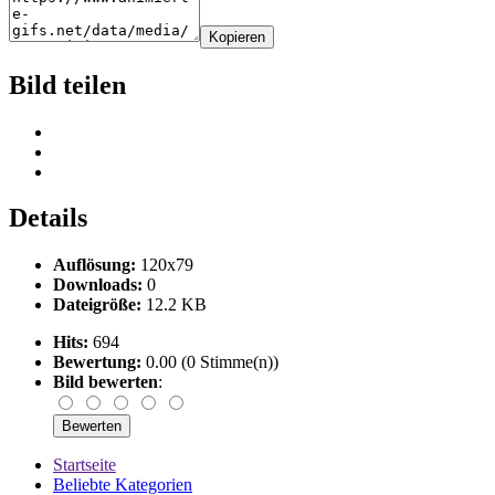
Kopieren
Bild teilen
Details
Auflösung:
120x79
Downloads:
0
Dateigröße:
12.2 KB
Hits:
694
Bewertung:
0.00 (0 Stimme(n))
Bild bewerten
:
Startseite
Beliebte Kategorien