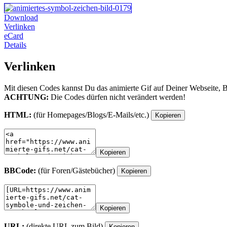
Download
Verlinken
eCard
Details
Verlinken
Mit diesen Codes kannst Du das animierte Gif auf Deiner Webseite, 
ACHTUNG:
Die Codes dürfen nicht verändert werden!
HTML:
(für Homepages/Blogs/E-Mails/etc.)
Kopieren
Kopieren
BBCode:
(für Foren/Gästebücher)
Kopieren
Kopieren
URL:
(direkte URL zum Bild)
Kopieren