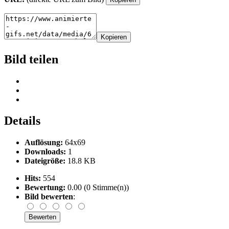
Kopieren
Bild teilen
Details
Auflösung:
64x69
Downloads:
1
Dateigröße:
18.8 KB
Hits:
554
Bewertung:
0.00 (0 Stimme(n))
Bild bewerten
: