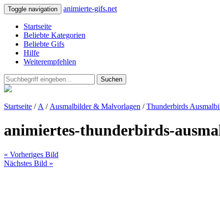
animierte-gifs.net
Toggle navigation
Startseite
Beliebte Kategorien
Beliebte Gifs
Hilfe
Weiterempfehlen
Suchen
Startseite
/
A
/
Ausmalbilder & Malvorlagen
/
Thunderbirds Ausmalbi
animiertes-thunderbirds-ausmal
« Vorheriges Bild
Nächstes Bild »