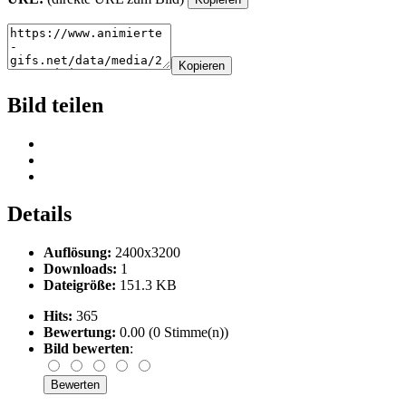
Kopieren
Bild teilen
Details
Auflösung:
2400x3200
Downloads:
1
Dateigröße:
151.3 KB
Hits:
365
Bewertung:
0.00 (0 Stimme(n))
Bild bewerten
: