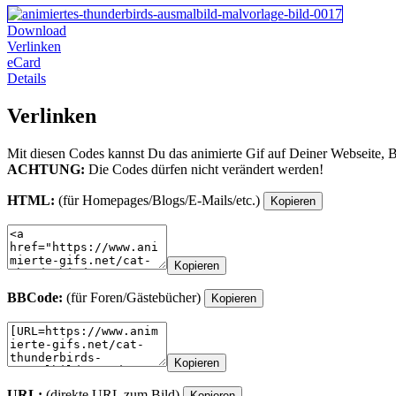
Download
Verlinken
eCard
Details
Verlinken
Mit diesen Codes kannst Du das animierte Gif auf Deiner Webseite, 
ACHTUNG:
Die Codes dürfen nicht verändert werden!
HTML:
(für Homepages/Blogs/E-Mails/etc.)
Kopieren
Kopieren
BBCode:
(für Foren/Gästebücher)
Kopieren
Kopieren
URL:
(direkte URL zum Bild)
Kopieren