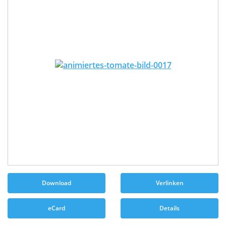
Download
Verlinken
eCard
Details