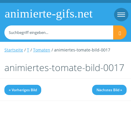
animierte-gifs.net
Togg
navi
Startseite
/
T
/
Tomaten
/ animiertes-tomate-bild-0017
animiertes-tomate-bild-0017
« Vorheriges Bild
Nächstes Bild »