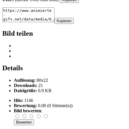
Kopieren
Bild teilen
Details
Auflösung:
80x22
Downloads:
21
Dateigröße:
0.9 KB
Hits:
1146
Bewertung:
0.00 (0 Stimme(n))
Bild bewerten
: