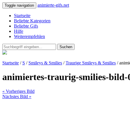
animierte-gifs.net
Toggle navigation
Startseite
Beliebte Kategorien
Beliebte Gifs
Hilfe
Weiterempfehlen
Suchen
Startseite
/
S
/
Smileys & Smilies
/
Traurige Smileys & Smilies
/ animi
animiertes-traurig-smilies-bild
« Vorheriges Bild
Nächstes Bild »