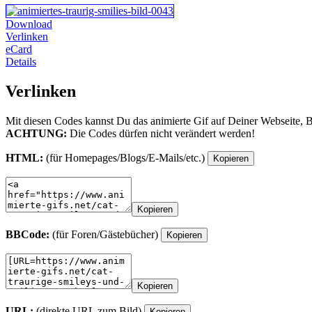
Download
Verlinken
eCard
Details
Verlinken
Mit diesen Codes kannst Du das animierte Gif auf Deiner Webseite, 
ACHTUNG:
Die Codes dürfen nicht verändert werden!
HTML:
(für Homepages/Blogs/E-Mails/etc.)
Kopieren
Kopieren
BBCode:
(für Foren/Gästebücher)
Kopieren
Kopieren
URL:
(direkte URL zum Bild)
Kopieren