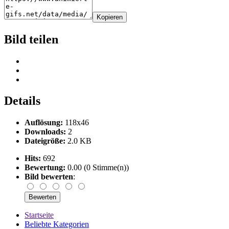
Kopieren
Bild teilen
Details
Auflösung:
118x46
Downloads:
2
Dateigröße:
2.0 KB
Hits:
692
Bewertung:
0.00 (0 Stimme(n))
Bild bewerten
:
Startseite
Beliebte Kategorien