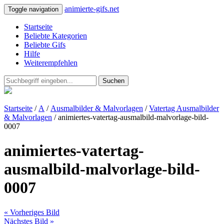
animierte-gifs.net
Toggle navigation
Startseite
Beliebte Kategorien
Beliebte Gifs
Hilfe
Weiterempfehlen
Suchen
Startseite
/
A
/
Ausmalbilder & Malvorlagen
/
Vatertag Ausmalbilder
& Malvorlagen
/ animiertes-vatertag-ausmalbild-malvorlage-bild-
0007
animiertes-vatertag-
ausmalbild-malvorlage-bild-
0007
« Vorheriges Bild
Nächstes Bild »