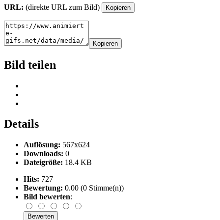
URL:
(direkte URL zum Bild)
Kopieren
Kopieren
Bild teilen
Details
Auflösung:
567x624
Downloads:
0
Dateigröße:
18.4 KB
Hits:
727
Bewertung:
0.00 (0 Stimme(n))
Bild bewerten
: