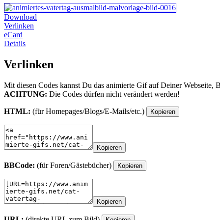
Download
Verlinken
eCard
Details
Verlinken
Mit diesen Codes kannst Du das animierte Gif auf Deiner Webseite, 
ACHTUNG:
Die Codes dürfen nicht verändert werden!
HTML:
(für Homepages/Blogs/E-Mails/etc.)
Kopieren
Kopieren
BBCode:
(für Foren/Gästebücher)
Kopieren
Kopieren
URL:
(direkte URL zum Bild)
Kopieren