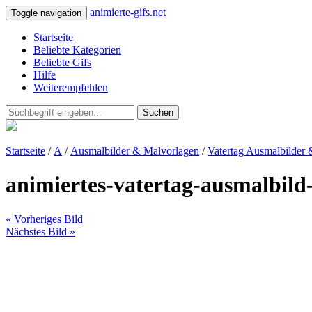
animierte-gifs.net
Toggle navigation
Startseite
Beliebte Kategorien
Beliebte Gifs
Hilfe
Weiterempfehlen
Suchen
Startseite
/
A
/
Ausmalbilder & Malvorlagen
/
Vatertag Ausmalbilder
animiertes-vatertag-ausmalbild
« Vorheriges Bild
Nächstes Bild »