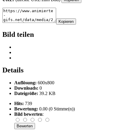
Kopieren
Bild teilen
Details
Auflösung:
600x800
Downloads:
0
Dateigröße:
39.2 KB
Hits:
739
Bewertung:
0.00 (0 Stimme(n))
Bild bewerten
: