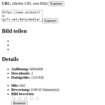
URL:
(direkte URL zum Bild)
Kopieren
Kopieren
Bild teilen
Details
Auflösung:
600x668
Downloads:
2
Dateigröße:
13.0 KB
Hits:
642
Bewertung:
0.00 (0 Stimme(n))
Bild bewerten
: