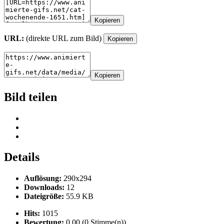
Kopieren
URL:
(direkte URL zum Bild)
Kopieren
Kopieren
Bild teilen
Details
Auflösung:
290x294
Downloads:
12
Dateigröße:
55.9 KB
Hits:
1015
Bewertung:
0.00 (0 Stimme(n))