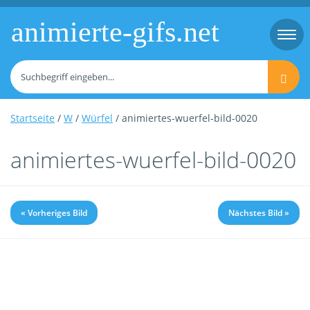
animierte-gifs.net
Togg
navi
Startseite
/
W
/
Würfel
/ animiertes-wuerfel-bild-0020
animiertes-wuerfel-bild-0020
« Vorheriges Bild
Nächstes Bild »