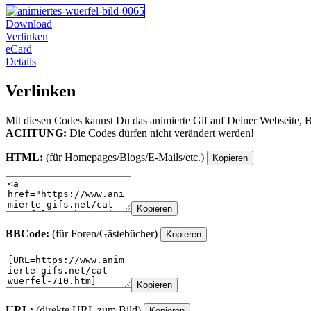
Download
Verlinken
eCard
Details
Verlinken
Mit diesen Codes kannst Du das animierte Gif auf Deiner Webseite, 
ACHTUNG:
Die Codes dürfen nicht verändert werden!
HTML:
(für Homepages/Blogs/E-Mails/etc.)
Kopieren
Kopieren
BBCode:
(für Foren/Gästebücher)
Kopieren
Kopieren
URL:
(direkte URL zum Bild)
Kopieren