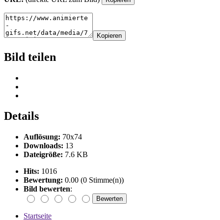
Kopieren
Bild teilen
Details
Auflösung:
70x74
Downloads:
13
Dateigröße:
7.6 KB
Hits:
1016
Bewertung:
0.00 (0 Stimme(n))
Bild bewerten
:
Startseite