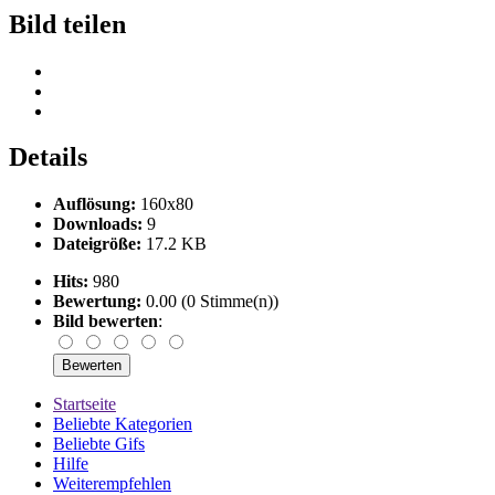
Bild teilen
Details
Auflösung:
160x80
Downloads:
9
Dateigröße:
17.2 KB
Hits:
980
Bewertung:
0.00 (0 Stimme(n))
Bild bewerten
:
Startseite
Beliebte Kategorien
Beliebte Gifs
Hilfe
Weiterempfehlen