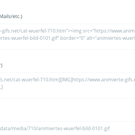
ails/etc.)
)