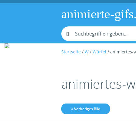
animierte-gifs
Startseite
/
W
/
Würfel
/ animiertes-w
animiertes-w
« Vorheriges Bild