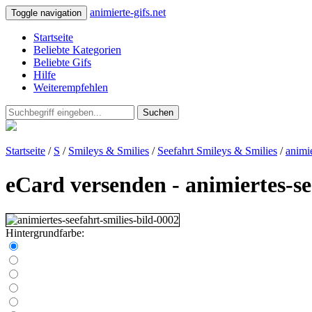
animierte-gifs.net
Toggle navigation
Startseite
Beliebte Kategorien
Beliebte Gifs
Hilfe
Weiterempfehlen
Suchen
Startseite
/
S
/
Smileys & Smilies
/
Seefahrt Smileys & Smilies
/
animie
eCard versenden - animiertes-se
Hintergrundfarbe: