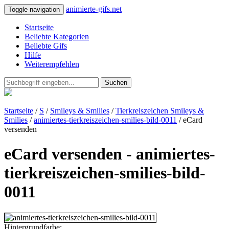
animierte-gifs.net
Toggle navigation
Startseite
Beliebte Kategorien
Beliebte Gifs
Hilfe
Weiterempfehlen
Suchen
Startseite
/
S
/
Smileys & Smilies
/
Tierkreiszeichen Smileys &
Smilies
/
animiertes-tierkreiszeichen-smilies-bild-0011
/ eCard
versenden
eCard versenden - animiertes-
tierkreiszeichen-smilies-bild-
0011
Hintergrundfarbe: