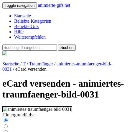
animierte-gifs.net
Toggle navigation
Startseite
Beliebte Kategorien
Beliebte Gifs
Hilfe
Weiterempfehlen
Suchen
Startseite
/
T
/
Traumfänger
/
animiertes-traumfaenger-bild-
0031
/ eCard versenden
eCard versenden - animiertes-
traumfaenger-bild-0031
Hintergrundfarbe: