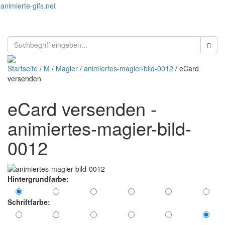
animierte-gifs.net
Toggl
naviga
Startseite
/
M
/
Magier
/
animiertes-magier-bild-0012
/ eCard
versenden
eCard versenden -
animiertes-magier-bild-
0012
Hintergrundfarbe:
Schriftfarbe: