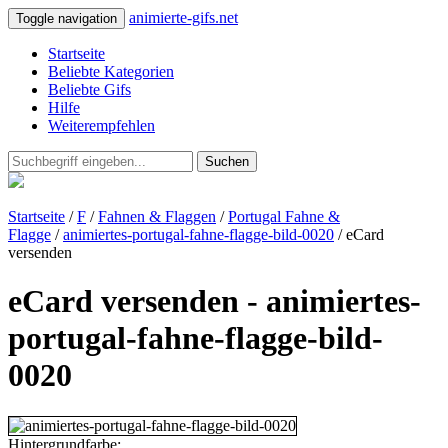
animierte-gifs.net
Toggle navigation
Startseite
Beliebte Kategorien
Beliebte Gifs
Hilfe
Weiterempfehlen
Suchen
Startseite
/
F
/
Fahnen & Flaggen
/
Portugal Fahne &
Flagge
/
animiertes-portugal-fahne-flagge-bild-0020
/ eCard
versenden
eCard versenden - animiertes-
portugal-fahne-flagge-bild-
0020
Hintergrundfarbe: