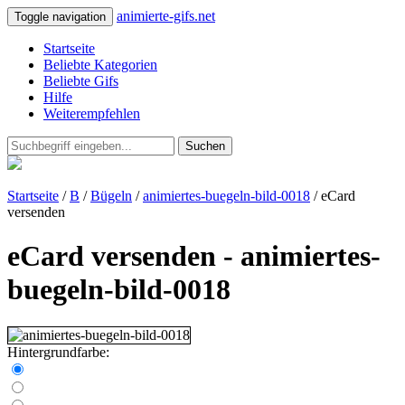
animierte-gifs.net
Toggle navigation
Startseite
Beliebte Kategorien
Beliebte Gifs
Hilfe
Weiterempfehlen
Suchen
Startseite
/
B
/
Bügeln
/
animiertes-buegeln-bild-0018
/ eCard
versenden
eCard versenden - animiertes-
buegeln-bild-0018
Hintergrundfarbe: