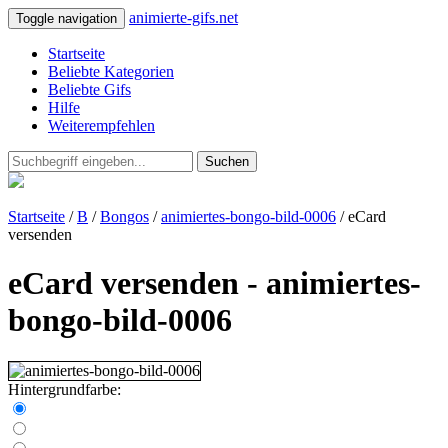
animierte-gifs.net
Toggle navigation
Startseite
Beliebte Kategorien
Beliebte Gifs
Hilfe
Weiterempfehlen
Suchen
Startseite
/
B
/
Bongos
/
animiertes-bongo-bild-0006
/ eCard
versenden
eCard versenden - animiertes-
bongo-bild-0006
Hintergrundfarbe: