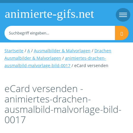
animierte-gifs.net
Togg
navi
Startseite
/
A
/
Ausmalbilder & Malvorlagen
/
Drachen
Ausmalbilder & Malvorlagen
/
animiertes-drachen-
ausmalbild-malvorlage-bild-0017
/ eCard versenden
eCard versenden -
animiertes-drachen-
ausmalbild-malvorlage-bild-
0017