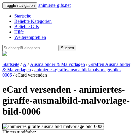
animierte-gifs.net
Toggle navigation
Startseite
Beliebte Kategorien
Beliebte Gifs
Hilfe
Weiterempfehlen
Suchen
Startseite
/
A
/
Ausmalbilder & Malvorlagen
/
Giraffen Ausmalbilder
& Malvorlagen
/
animiertes-giraffe-ausmalbild-malvorlage-bild-
0006
/ eCard versenden
eCard versenden - animiertes-
giraffe-ausmalbild-malvorlage-
bild-0006
Hintergrundfarbe: