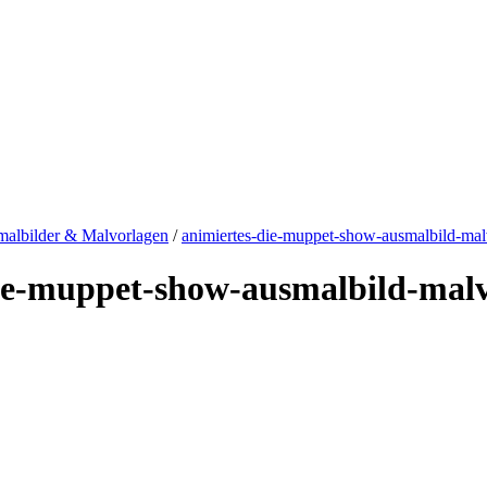
albilder & Malvorlagen
/
animiertes-die-muppet-show-ausmalbild-mal
die-muppet-show-ausmalbild-malv