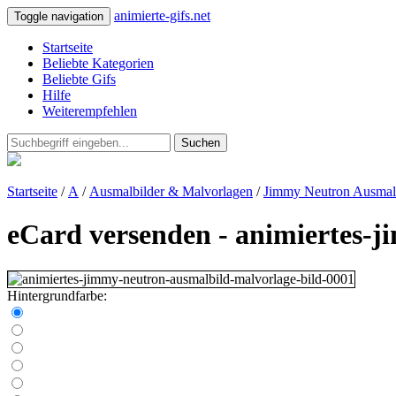
animierte-gifs.net
Toggle navigation
Startseite
Beliebte Kategorien
Beliebte Gifs
Hilfe
Weiterempfehlen
Suchen
Startseite
/
A
/
Ausmalbilder & Malvorlagen
/
Jimmy Neutron Ausmal
eCard versenden - animiertes-
Hintergrundfarbe: