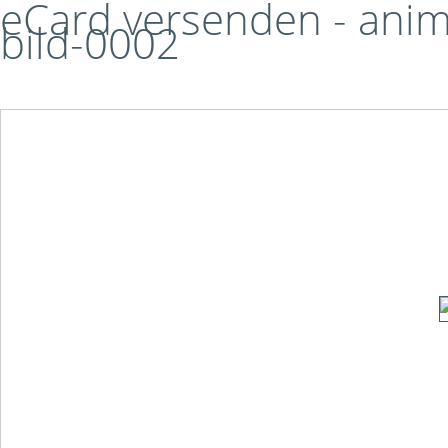
eCard versenden - anim
bild-0002