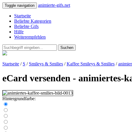
animierte-gifs.net
Toggle navigation
Startseite
Beliebte Kategorien
Beliebte Gifs
Hilfe
Weiterempfehlen
Suchen
Startseite
/
S
/
Smileys & Smilies
/
Kaffee Smileys & Smilies
/
animier
eCard versenden - animiertes-ka
Hintergrundfarbe: