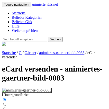
animierte-gifs.net
Toggle navigation
Startseite
Beliebte Kategorien
Beliebte Gifs
Hilfe
Weiterempfehlen
Suchen
Startseite
/
G
/
Gärtner
/
animiertes-gaertner-bild-0083
/ eCard
versenden
eCard versenden - animiertes-
gaertner-bild-0083
Hintergrundfarbe: