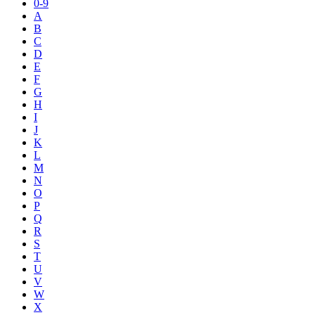
0-9
A
B
C
D
E
F
G
H
I
J
K
L
M
N
O
P
Q
R
S
T
U
V
W
X