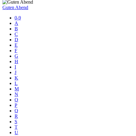
Guten Abend
0-9
A
B
C
D
E
F
G
H
I
J
K
L
M
N
O
P
Q
R
S
T
U