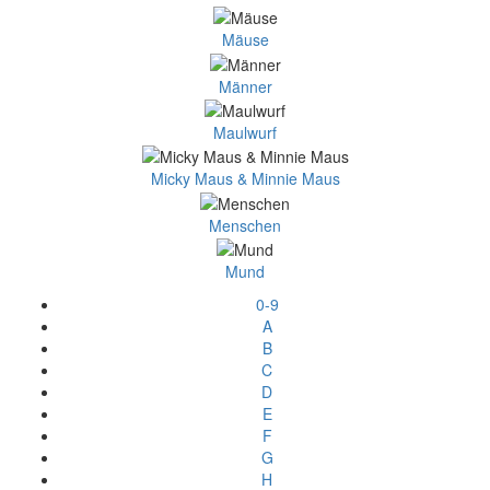
Mäuse
Männer
Maulwurf
Micky Maus & Minnie Maus
Menschen
Mund
0-9
A
B
C
D
E
F
G
H