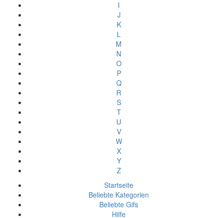
I
J
K
L
M
N
O
P
Q
R
S
T
U
V
W
X
Y
Z
Startseite
Beliebte Kategorien
Beliebte Gifs
Hilfe