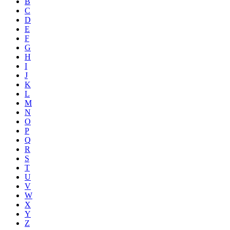
B
C
D
E
F
G
H
I
J
K
L
M
N
O
P
Q
R
S
T
U
V
W
X
Y
Z