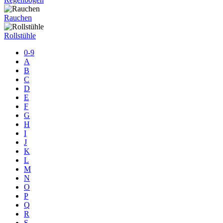
Rauchen
Rollstühle
0-9
A
B
C
D
E
F
G
H
I
J
K
L
M
N
O
P
Q
R
S