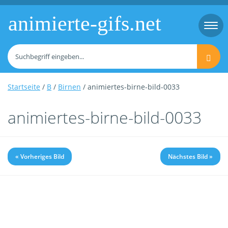
animierte-gifs.net
Togg
navi
Startseite
/
B
/
Birnen
/ animiertes-birne-bild-0033
animiertes-birne-bild-0033
« Vorheriges Bild
Nächstes Bild »