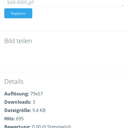
Kopieren
Bild teilen
Details
Auflösung:
79x57
Downloads:
3
Dateigröße:
9.4 KB
Hits:
695
Bewertung:
0.00 (0 Stimme(n))