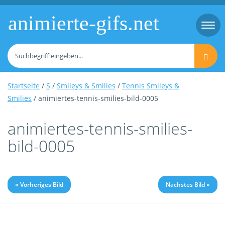
animierte-gifs.net
Togg
navi
Startseite
/
S
/
Smileys & Smilies
/
Tennis Smileys &
Smilies
/ animiertes-tennis-smilies-bild-0005
animiertes-tennis-smilies-
bild-0005
« Vorheriges Bild
Nächstes Bild »