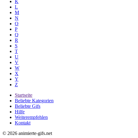
K
L
M
N
O
P
Q
R
S
T
U
V
W
X
Y
Z
Startseite
Beliebte Kategorien
Beliebte Gifs
Hilfe
Weiterempfehlen
Kontakt
© 2026 animierte-gifs.net