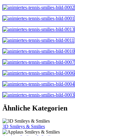
Ähnliche Kategorien
3D Smileys & Smilies