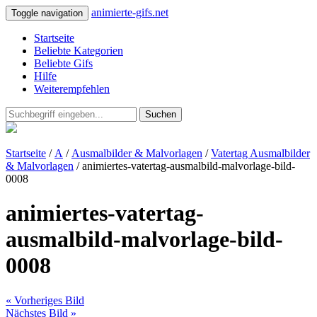
animierte-gifs.net
Toggle navigation
Startseite
Beliebte Kategorien
Beliebte Gifs
Hilfe
Weiterempfehlen
Suchen
Startseite
/
A
/
Ausmalbilder & Malvorlagen
/
Vatertag Ausmalbilder
& Malvorlagen
/ animiertes-vatertag-ausmalbild-malvorlage-bild-
0008
animiertes-vatertag-
ausmalbild-malvorlage-bild-
0008
« Vorheriges Bild
Nächstes Bild »