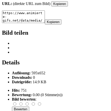
URL:
(direkte URL zum Bild)
Kopieren
Kopieren
Bild teilen
Details
Auflösung:
595x652
Downloads:
0
Dateigröße:
14.9 KB
Hits:
751
Bewertung:
0.00 (0 Stimme(n))
Bild bewerten
: