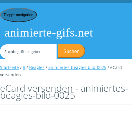
Toggle navigation
animierte-gifs.net
Suchen
Startseite
/
B
/
Beagles
/
animiertes-beagles-bild-0025
/ eCard
versenden
eCard versenden - animiertes-
beagles-bild-0025