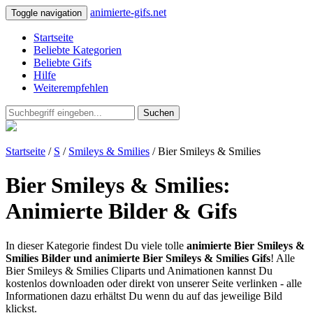
animierte-gifs.net
Toggle navigation
Startseite
Beliebte Kategorien
Beliebte Gifs
Hilfe
Weiterempfehlen
Suchen
Startseite
/
S
/
Smileys & Smilies
/ Bier Smileys & Smilies
Bier Smileys & Smilies:
Animierte Bilder & Gifs
In dieser Kategorie findest Du viele tolle
animierte Bier Smileys &
Smilies Bilder und animierte Bier Smileys & Smilies Gifs
! Alle
Bier Smileys & Smilies Cliparts und Animationen kannst Du
kostenlos downloaden oder direkt von unserer Seite verlinken - alle
Informationen dazu erhältst Du wenn du auf das jeweilige Bild
klickst.